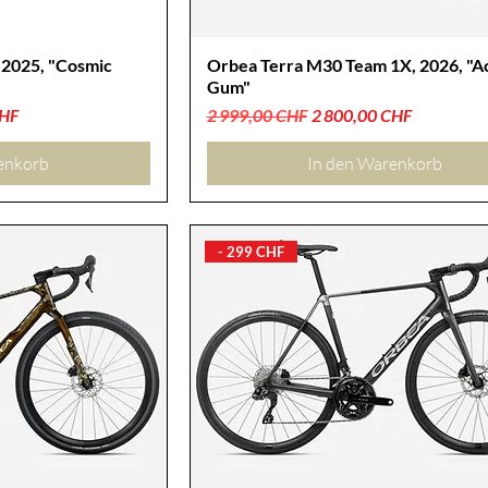
 2025, "Cosmic
Orbea Terra M30 Team 1X, 2026, "A
Gum"
Standardpreis
Sale-Preis
CHF
2 999,00 CHF
2 800,00 CHF
enkorb
In den Warenkorb
- 299 CHF