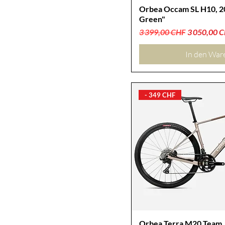
Orbea Occam SL H10, 2
Green"
Standardpreis
Sale-Preis
3 399,00 CHF
3 050,00 
In den War
- 349 CHF
Orbea Terra M20 Team, 