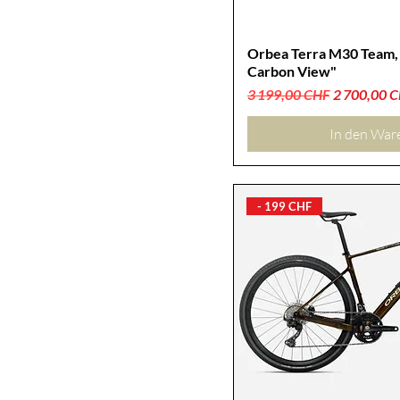
Orbea Terra M30 Team,
Carbon View"
Standardpreis
Sale-Preis
3 199,00 CHF
2 700,00 
In den War
- 199 CHF