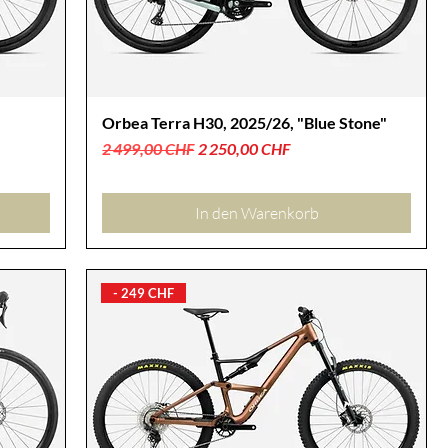
Orbea Terra H30, 2025/26, "Blue Stone"
Standardpreis
Sale-Preis
2 499,00 CHF
2 250,00 CHF
In den Warenkorb
- 249 CHF