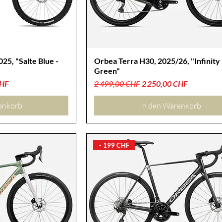
5, "Salte Blue -
Orbea Terra H30, 2025/26, "Infinity
Green"
Standardpreis
Sale-Preis
CHF
2 499,00 CHF
2 250,00 CHF
enkorb
In den Warenkorb
- 199 CHF