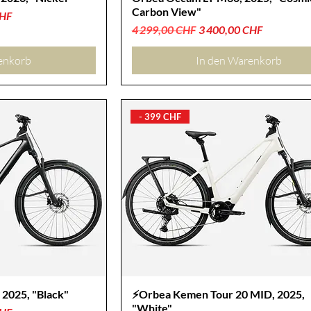
Carbon View"
CHF
Standardpreis
Sale-Preis
4 299,00 CHF
3 400,00 CHF
enkorb
In den Warenkorb
- 399 CHF
2025, "Black"
⚡Orbea Kemen Tour 20 MID, 2025,
"White"