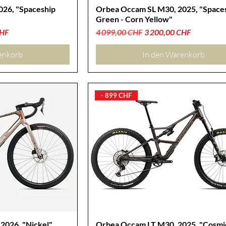
026, "Spaceship
Orbea Occam SL M30, 2025, "Space
Green - Corn Yellow"
Standardpreis
Sale-Preis
CHF
4 099,00 CHF
3 200,00 CHF
enkorb
In den Warenkorb
- 899 CHF
2026, "Nickel"
Orbea Occam LT M30, 2025, "Cosmi