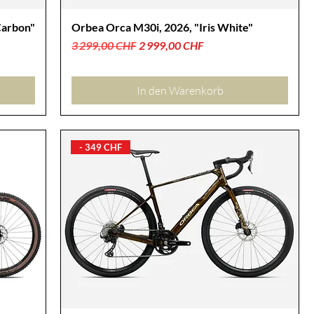
Carbon"
Orbea Orca M30i, 2026, "Iris White"
Standardpreis
Sale-Preis
3 299,00 CHF
2 999,00 CHF
In den Warenkorb
- 349 CHF