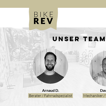
Unser Tea
Arnaud D.
Dav
Berater / Fahrradspezialist
Mechaniker / 