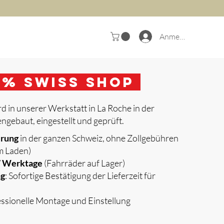
Anmelden
0
% Swiss Shop
d in unserer Werkstatt in La Roche in der
gebaut, eingestellt und geprüft.
erung
in der ganzen Schweiz, ohne Zollgebühren
m Laden)
 7 Werktage
(Fahrräder auf Lager)
ng
: Sofortige Bestätigung der Lieferzeit für
essionelle Montage und Einstellung