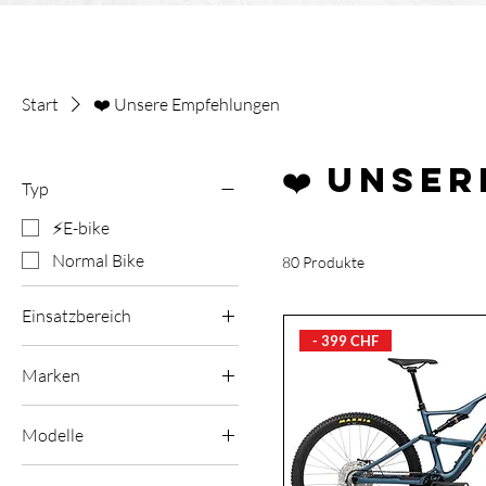
Start
❤️ Unsere Empfehlungen
❤️ Unse
Typ
⚡E-bike
Normal Bike
80 Produkte
Einsatzbereich
- 399 CHF
Road
Marken
Gravel
Orbea
City / Trekking
Modelle
Tern
Cross Country
Denna
Trail / All mountain