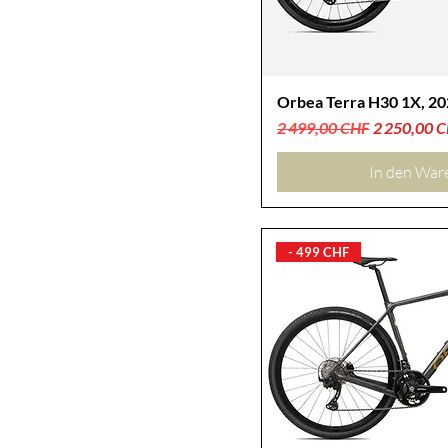
Orbea Terra H30 1X, 20
Standardpreis
Sale-Preis
2 499,00 CHF
2 250,00 
In den War
- 499 CHF