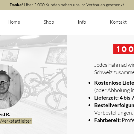
Danke!
Über 2 000 Kunden haben uns ihr Vertrauen geschenkt
Home
Shop
Info
Kontakt
m
10
Jedes Fahrrad wir
Schweiz zusammen
​
Kostenlose Lief
(oder Abholung i
Lieferzeit: 4 bis
Bestellverfolgu
Vorbestellungen.
id R.
Fahrbereit
: Prof
Werkstattleiter