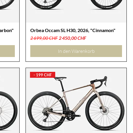
arbon"
Orbea Occam SL H30, 2026, "Cinnamon"
Standardpreis
Sale-Preis
2 699,00 CHF
2 450,00 CHF
In den Warenkorb
- 199 CHF