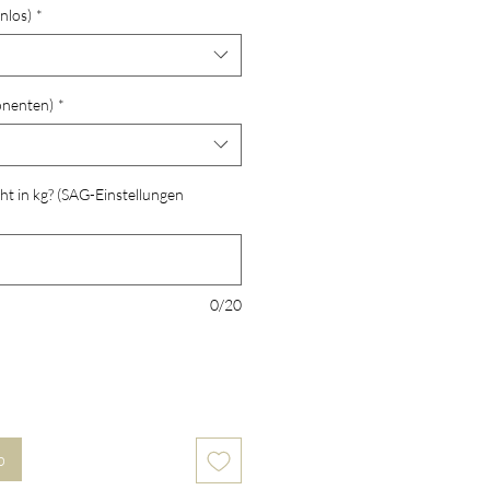
nlos)
*
onenten)
*
ht in kg? (SAG-Einstellungen
0/20
b