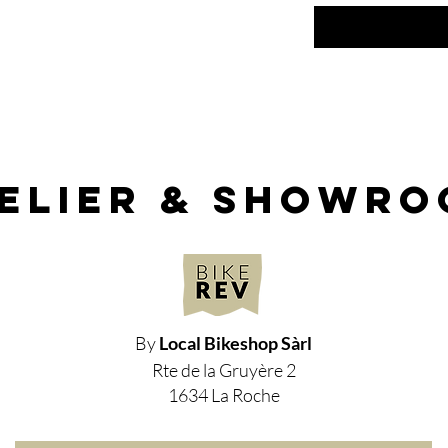
elier & showr
By
Local Bikeshop Sàrl
Rte de la Gruyère 2
1634 La Roche