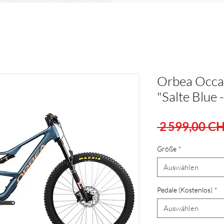
Orbea Occa
"Salte Blue
 2 599,00 CH
Größe
*
Auswählen
Pedale (Kostenlos)
*
Auswählen