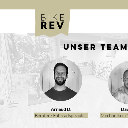
Unser Tea
Arnaud D.
Dav
Berater / Fahrradspezialist
Mechaniker / 