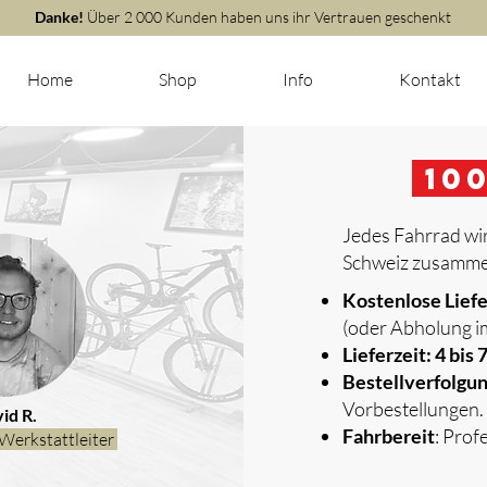
Danke!
Über 2 000 Kunden haben uns ihr Vertrauen geschenkt
Home
Shop
Info
Kontakt
m
10
Jedes Fahrrad wir
Schweiz zusammen
​
Kostenlose Lief
(oder Abholung i
Lieferzeit: 4 bis
Bestellverfolgu
Vorbestellungen.
id R.
Fahrbereit
: Prof
Werkstattleiter