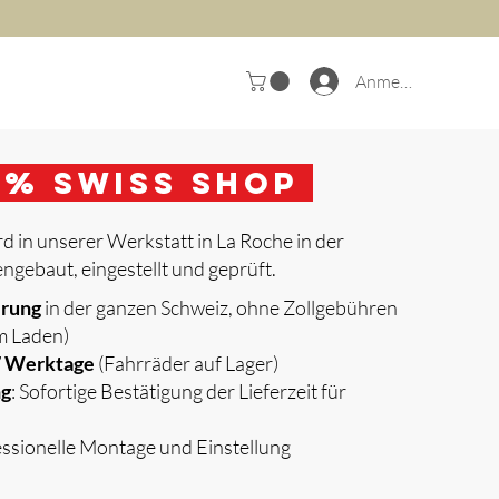
Anmelden
0
% Swiss Shop
d in unserer Werkstatt in La Roche in der
gebaut, eingestellt und geprüft.
erung
in der ganzen Schweiz, ohne Zollgebühren
m Laden)
 7 Werktage
(Fahrräder auf Lager)
ng
: Sofortige Bestätigung der Lieferzeit für
essionelle Montage und Einstellung