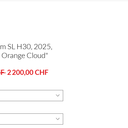
m SL H30, 2025,
 - Orange Cloud"
Standardpreis
Sale-
F 
2 200,00 CHF
Preis