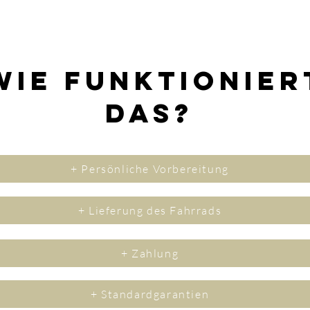
Wie funktionier
das?
+ Persönliche Vorbereitung
+ Lieferung des Fahrrads
+ Zahlung
+ Standardgarantien