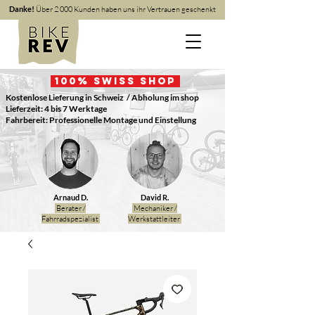
Danke!
Über 2 000 Kunden haben uns ihr Vertrauen geschenkt
100
% Swiss Shop
Kostenlose Lieferung in Schweiz
/ Abholung im shop
Lieferzeit: 4 bis 7 Werktage
Fahrbereit: Professionelle Montage und Einstellung
Arnaud D.
David R.
Berater /
Mechaniker /
Fahrradspezialist
Werkstattleiter