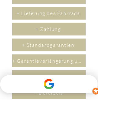
+ Lieferung des Fahrrads
+ Zahlung
+ Standardgarantien
+ Garantieverlängerung um 2 Jahre
+ Versicherung
+ Lieferzeit
Kontakt
Wenn Sie Fragen haben, zögern Sie bitte
nicht, uns zu kontaktieren.
​Per M
ail an