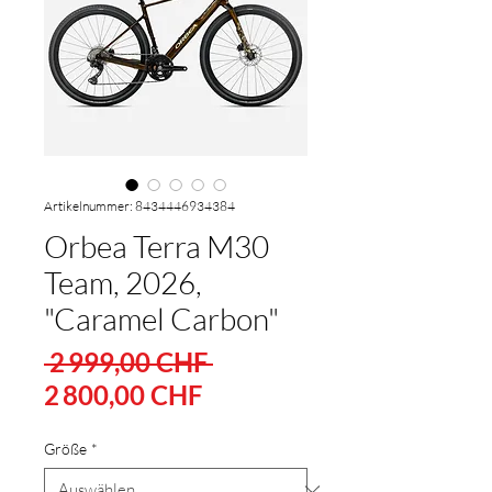
Artikelnummer: 8434446934384
Orbea Terra M30
Team, 2026,
"Caramel Carbon"
Standardpreis
 2 999,00 CHF 
Sale-
2 800,00 CHF
Preis
Größe
*