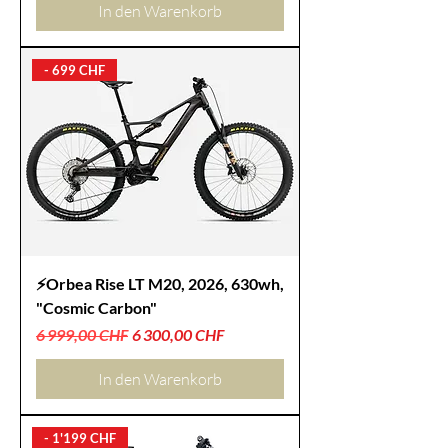
In den Warenkorb
- 699 CHF
⚡Orbea Rise LT M20, 2026, 630wh,
"Cosmic Carbon"
Standardpreis
Sale-Preis
6 999,00 CHF
6 300,00 CHF
In den Warenkorb
- 1'199 CHF