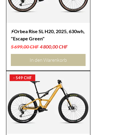
⚡Orbea Rise SL H20, 2025, 630wh,
"Escape Green"
Standardpreis
Sale-Preis
5 699,00 CHF
4 800,00 CHF
In den Warenkorb
- 549 CHF