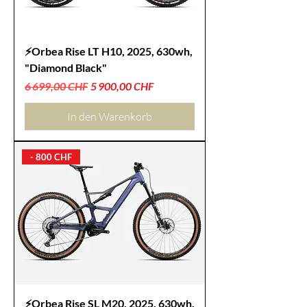
⚡Orbea Rise LT H10, 2025, 630wh,
"Diamond Black"
Standardpreis
Sale-Preis
6 699,00 CHF
5 900,00 CHF
In den Warenkorb
- 800 CHF
⚡Orbea Rise SL M20, 2025, 630wh,