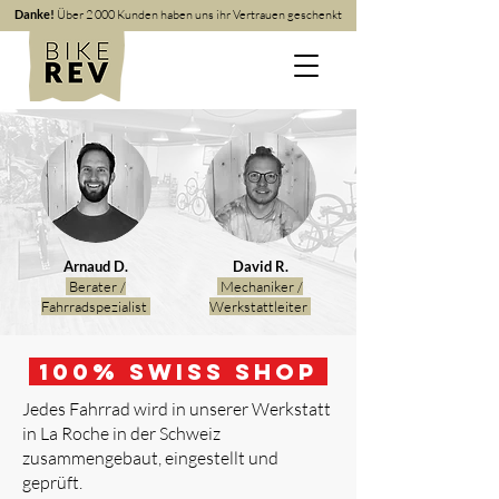
Danke!
Über 2 000 Kunden haben uns ihr Vertrauen geschenkt
Arnaud D.
David R.
Berater /
Mechaniker /
Fahrradspezialist
Werkstattleiter
100
% Swiss Shop
Jedes Fahrrad wird in unserer Werkstatt
in La Roche in der Schweiz
zusammengebaut, eingestellt und
geprüft.