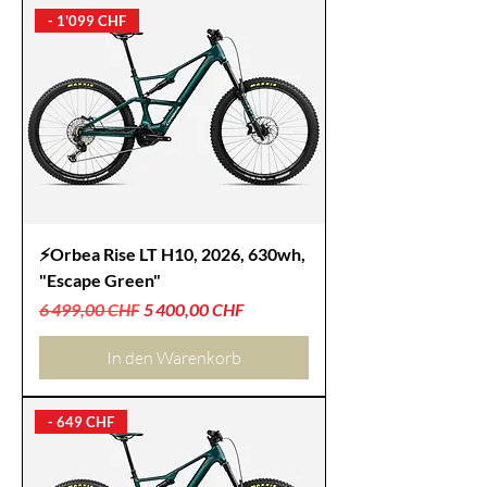
- 1'099 CHF
⚡Orbea Rise LT H10, 2026, 630wh,
"Escape Green"
Standardpreis
Sale-Preis
6 499,00 CHF
5 400,00 CHF
In den Warenkorb
- 649 CHF