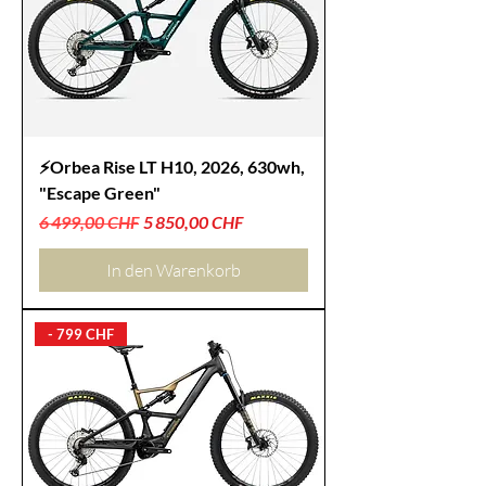
⚡Orbea Rise LT H10, 2026, 630wh,
"Escape Green"
Standardpreis
Sale-Preis
6 499,00 CHF
5 850,00 CHF
In den Warenkorb
- 799 CHF