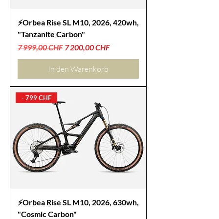
⚡Orbea Rise SL M10, 2026, 420wh,
"Tanzanite Carbon"
Standardpreis
Sale-Preis
7 999,00 CHF
7 200,00 CHF
In den Warenkorb
- 799 CHF
⚡Orbea Rise SL M10, 2026, 630wh,
"Cosmic Carbon"