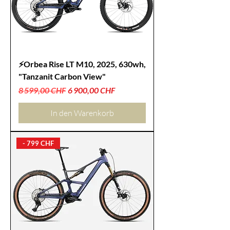
⚡Orbea Rise LT M10, 2025, 630wh,
"Tanzanit Carbon View"
Standardpreis
Sale-Preis
8 599,00 CHF
6 900,00 CHF
In den Warenkorb
- 799 CHF