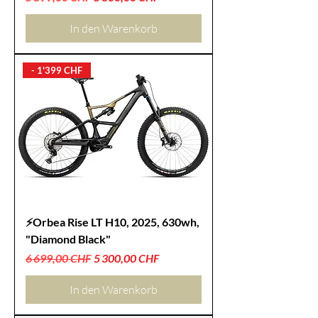
In den Warenkorb
- 1'399 CHF
⚡Orbea Rise LT H10, 2025, 630wh,
"Diamond Black"
Standardpreis
Sale-Preis
6 699,00 CHF
5 300,00 CHF
In den Warenkorb