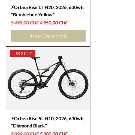
⚡Orbea Rise LT H20, 2026, 630wh,
"Bumblebee Yellow"
Standardpreis
Sale-Preis
5 499,00 CHF
4 950,00 CHF
In den Warenkorb
- 599 CHF
⚡Orbea Rise SL H10, 2026, 630wh,
"Diamond Black"
Standardpreis
Sale-Preis
5 899,00 CHF
5 300,00 CHF