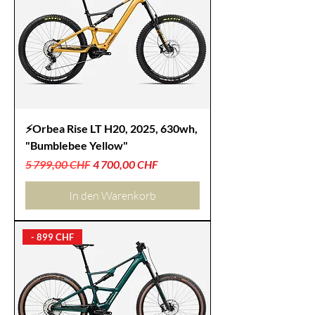
⚡Orbea Rise LT H20, 2025, 630wh,
"Bumblebee Yellow"
Standardpreis
Sale-Preis
5 799,00 CHF
4 700,00 CHF
In den Warenkorb
- 899 CHF