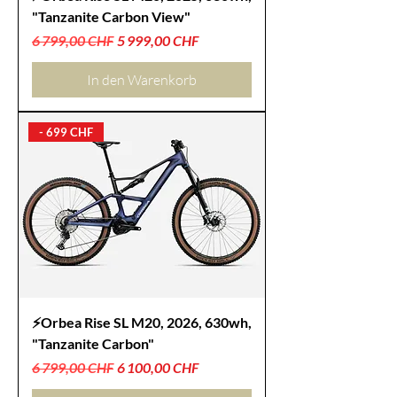
"Tanzanite Carbon View"
Standardpreis
Sale-Preis
6 799,00 CHF
5 999,00 CHF
In den Warenkorb
- 699 CHF
⚡Orbea Rise SL M20, 2026, 630wh,
"Tanzanite Carbon"
Standardpreis
Sale-Preis
6 799,00 CHF
6 100,00 CHF