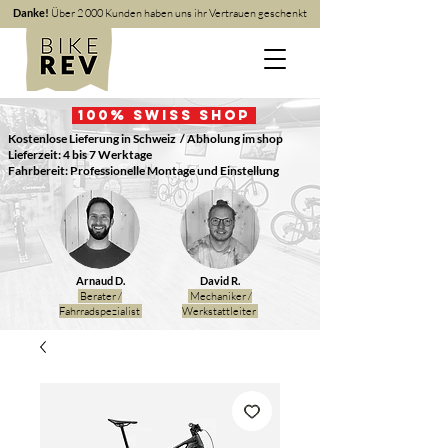
Danke!
Über 2 000 Kunden haben uns ihr Vertrauen geschenkt
100
% Swiss Shop
Kostenlose Lieferung in Schweiz
/ Abholung im shop
Lieferzeit: 4 bis 7 Werktage
Fahrbereit: Professionelle Montage und Einstellung
Arnaud D.
David R.
Berater /
Mechaniker /
Fahrradspezialist
Werkstattleiter