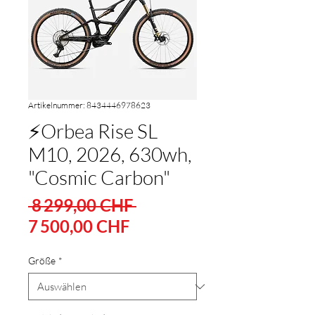
Artikelnummer: 8434446978623
⚡Orbea Rise SL
M10, 2026, 630wh,
"Cosmic Carbon"
Standardpreis
 8 299,00 CHF 
Sale-
7 500,00 CHF
Preis
Größe
*