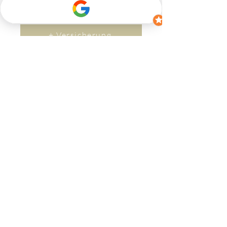
+ Garantieverlängerung um 2 Jahre
+ Versicherung
+ Lieferzeit
Kontakt
Wenn Sie Fragen haben, zögern Sie bitte
nicht, uns zu kontaktieren.
​Per M
ail an
(
info@bikerev.ch
)
oder über das
Kontaktformular:
Vorname
Nachname