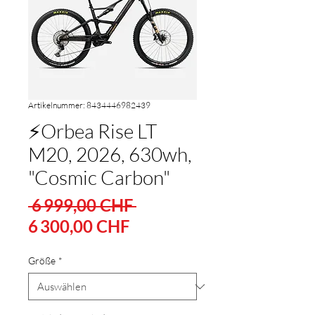
Artikelnummer: 8434446982439
⚡Orbea Rise LT
M20, 2026, 630wh,
"Cosmic Carbon"
Standardpreis
 6 999,00 CHF 
Sale-
6 300,00 CHF
Preis
Größe
*