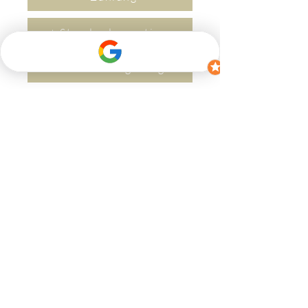
+ Standardgarantien
+ Garantieverlängerung um 2 Jahre
+ Versicherung
+ Lieferzeit
Kontakt
Wenn Sie Fragen haben, zögern Sie bitte
nicht, uns zu kontaktieren.
​Per M
ail an
(
info@bikerev.ch
)
oder über das
Kontaktformular:
Vorname