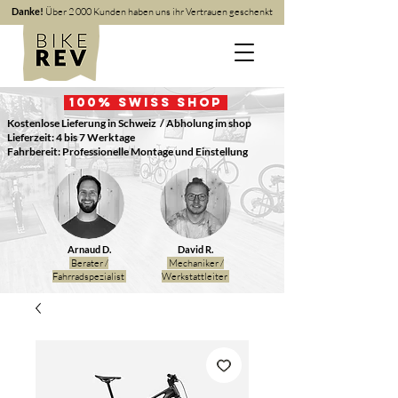
Danke!
Über 2 000 Kunden haben uns ihr Vertrauen geschenkt
100
% Swiss Shop
Kostenlose Lieferung in Schweiz
/ Abholung im shop
Lieferzeit: 4 bis 7 Werktage
Fahrbereit: Professionelle Montage und Einstellung
Arnaud D.
David R.
Berater /
Mechaniker /
Fahrradspezialist
Werkstattleiter