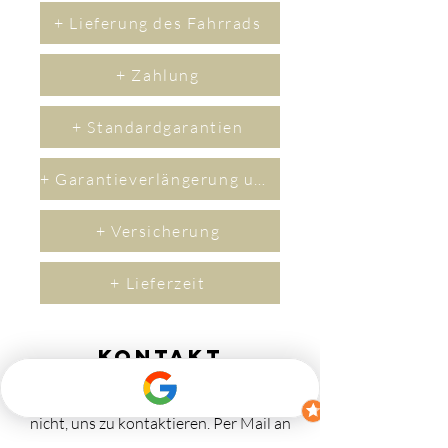
+ Lieferung des Fahrrads
+ Zahlung
+ Standardgarantien
+ Garantieverlängerung um 2 Jahre
+ Versicherung
+ Lieferzeit
Kontakt
Wenn Sie Fragen haben, zögern Sie bitte
nicht, uns zu kontaktieren.
​Per M
ail an