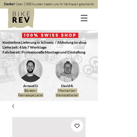
Danke!
Über 2 000 Kunden haben uns ihr Vertrauen geschenkt
100
% Swiss Shop
Kostenlose Lieferung in Schweiz
/ Abholung im shop
Lieferzeit: 4 bis 7 Werktage
Fahrbereit: Professionelle Montage und Einstellung
Arnaud D.
David R.
Berater /
Mechaniker /
Fahrradspezialist
Werkstattleiter