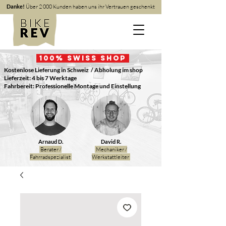
Danke!
Über 2 000 Kunden haben uns ihr Vertrauen geschenkt
100
% Swiss Shop
Kostenlose Lieferung in Schweiz
/ Abholung im shop
Lieferzeit: 4 bis 7 Werktage
Fahrbereit: Professionelle Montage und Einstellung
Arnaud D.
David R.
Berater /
Mechaniker /
Fahrradspezialist
Werkstattleiter