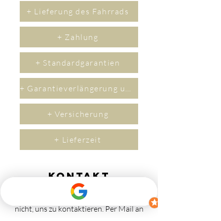
+ Lieferung des Fahrrads
+ Zahlung
+ Standardgarantien
+ Garantieverlängerung um 2 Jahre
+ Versicherung
+ Lieferzeit
Kontakt
Wenn Sie Fragen haben, zögern Sie bitte
nicht, uns zu kontaktieren.
​Per M
ail an