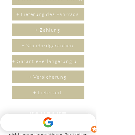
+ Lieferung des Fahrrads
+ Zahlung
+ Standardgarantien
+ Garantieverlängerung um 2 Jahre
+ Versicherung
+ Lieferzeit
Kontakt
Wenn Sie Fragen haben, zögern Sie bitte
nicht, uns zu kontaktieren.
​Per M
ail an