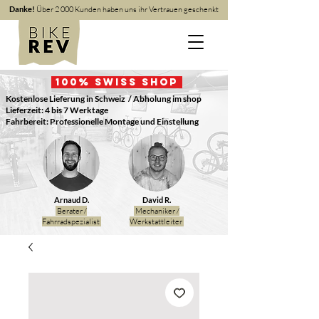
Danke!
Über 2 000 Kunden haben uns ihr Vertrauen geschenkt
100
% Swiss Shop
Kostenlose Lieferung in Schweiz
/ Abholung im shop
Lieferzeit: 4 bis 7 Werktage
Fahrbereit: Professionelle Montage und Einstellung
Arnaud D.
David R.
Berater /
Mechaniker /
Fahrradspezialist
Werkstattleiter