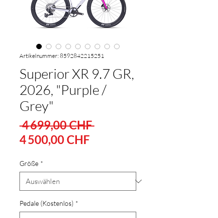
Artikelnummer: 8592842215251
Superior XR 9.7 GR,
2026, "Purple /
Grey"
Standardpreis
 4 699,00 CHF 
Sale-
4 500,00 CHF
Preis
Größe
*
Pedale (Kostenlos)
*