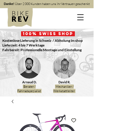
Danke!
Über 2 000 Kunden haben uns ihr Vertrauen geschenkt
100
% Swiss Shop
Kostenlose Lieferung in Schweiz
/ Abholung im shop
Lieferzeit: 4 bis 7 Werktage
Fahrbereit: Professionelle Montage und Einstellung
Arnaud D.
David R.
Berater /
Mechaniker /
Fahrradspezialist
Werkstattleiter