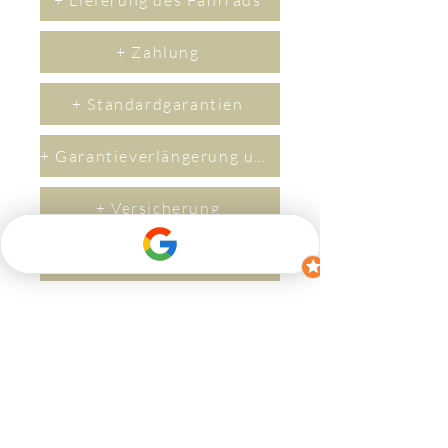
+ Lieferung des Fahrrads
+ Zahlung
+ Standardgarantien
+ Garantieverlängerung um 2 Jahre
+ Versicherung
+ Lieferzeit
Kontakt
Wenn Sie Fragen haben, zögern Sie bitte
nicht, uns zu kontaktieren.
​Per M
ail an
(
info@bikerev.ch
)
oder über das