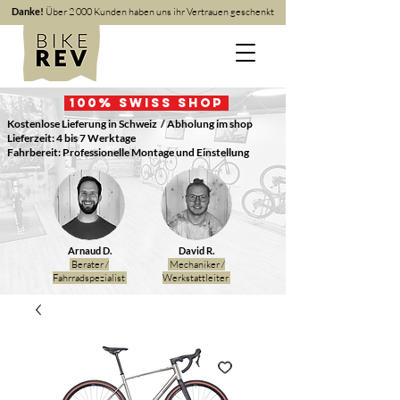
Danke!
Über 2 000 Kunden haben uns ihr Vertrauen geschenkt
100
% Swiss Shop
Kostenlose Lieferung in Schweiz
/ Abholung im shop
Lieferzeit: 4 bis 7 Werktage
Fahrbereit: Professionelle Montage und Einstellung
Arnaud D.
David R.
Berater /
Mechaniker /
Fahrradspezialist
Werkstattleiter