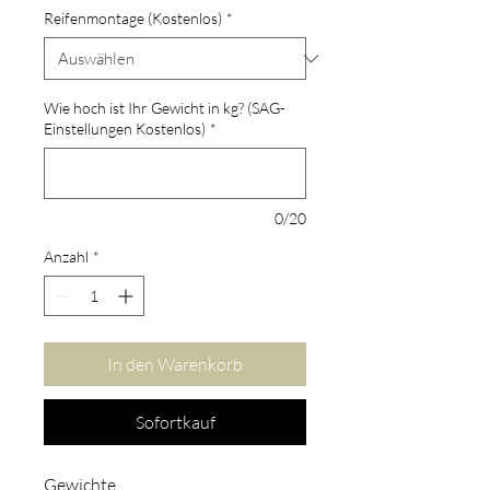
Reifenmontage (Kostenlos)
*
Wie hoch ist Ihr Gewicht in kg? (SAG-
Einstellungen Kostenlos)
*
0/20
Anzahl
*
In den Warenkorb
Sofortkauf
Gewichte