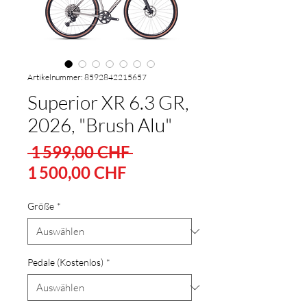
Artikelnummer: 8592842215657
Superior XR 6.3 GR,
2026, "Brush Alu"
Standardpreis
 1 599,00 CHF 
Sale-
1 500,00 CHF
Preis
Größe
*
Pedale (Kostenlos)
*