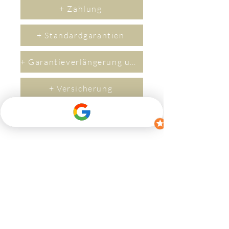
+ Zahlung
+ Standardgarantien
+ Garantieverlängerung um 2 Jahre
+ Versicherung
+ Lieferzeit
Kontakt
Wenn Sie Fragen haben, zögern Sie bitte
nicht, uns zu kontaktieren.
​Per M
ail an
(
info@bikerev.ch
)
oder über das
Kontaktformular: