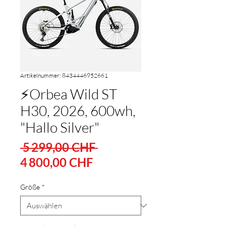
Artikelnummer: 8434446952661
⚡Orbea Wild ST
H30, 2026, 600wh,
"Hallo Silver"
Standardpreis
 5 299,00 CHF 
Sale-
4 800,00 CHF
Preis
Größe
*