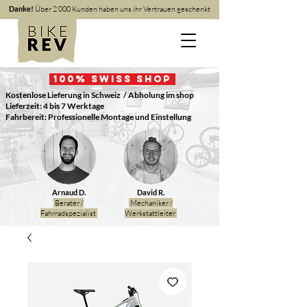
Danke!
Über 2 000 Kunden haben uns ihr Vertrauen geschenkt
100
% Swiss Shop
Kostenlose Lieferung in Schweiz
/ Abholung im shop
Lieferzeit: 4 bis 7 Werktage
Fahrbereit: Professionelle Montage und Einstellung
Arnaud D.
David R.
Berater /
Mechaniker /
Fahrradspezialist
Werkstattleiter