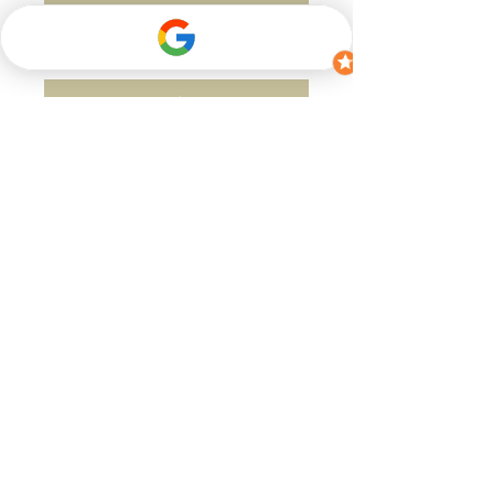
+ Garantieverlängerung um 2 Jahre
+ Versicherung
+ Lieferzeit
Kontakt
Wenn Sie Fragen haben, zögern Sie bitte
nicht, uns zu kontaktieren.
​Per M
ail an
(
info@bikerev.ch
)
oder über das
Kontaktformular:
Vorname
Nachname