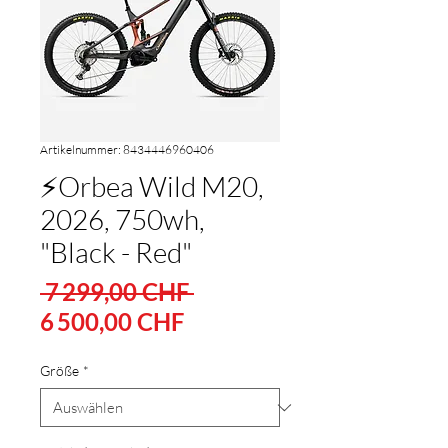
Artikelnummer: 8434446960406
⚡Orbea Wild M20,
2026, 750wh,
"Black - Red"
Standardpreis
 7 299,00 CHF 
Sale-
6 500,00 CHF
Preis
Größe
*