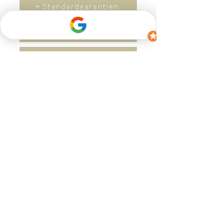
+ Standardgarantien
+ Garantieverlängerung um 2 Jahre
+ Versicherung
+ Lieferzeit
Kontakt
Wenn Sie Fragen haben, zögern Sie bitte
nicht, uns zu kontaktieren.
​Per M
ail an
(
info@bikerev.ch
)
oder über das
Kontaktformular:
Vorname