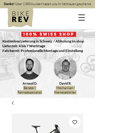
Danke!
Über 2 000 Kunden haben uns ihr Vertrauen geschenkt
100
% Swiss Shop
Kostenlose Lieferung in Schweiz
/ Abholung im shop
Lieferzeit: 4 bis 7 Werktage
Fahrbereit: Professionelle Montage und Einstellung
Arnaud D.
David R.
Berater /
Mechaniker /
Fahrradspezialist
Werkstattleiter