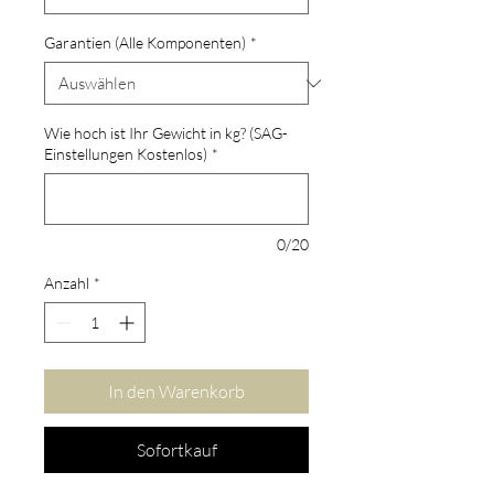
Garantien (Alle Komponenten)
*
Wie hoch ist Ihr Gewicht in kg? (SAG-
Einstellungen Kostenlos)
*
0/20
Anzahl
*
In den Warenkorb
Sofortkauf