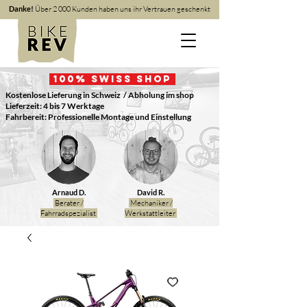
Danke!
Über 2 000 Kunden haben uns ihr Vertrauen geschenkt
100
% Swiss Shop
Kostenlose Lieferung in Schweiz
/ Abholung im shop
Lieferzeit: 4 bis 7 Werktage
Fahrbereit: Professionelle Montage und Einstellung
Arnaud D.
David R.
Berater /
Mechaniker /
Fahrradspezialist
Werkstattleiter