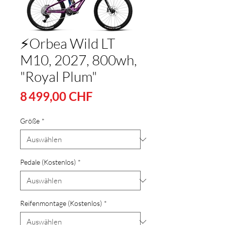
⚡Orbea Wild LT
M10, 2027, 800wh,
"Royal Plum"
Preis
8 499,00 CHF
Größe
*
Pedale (Kostenlos)
*
Reifenmontage (Kostenlos)
*