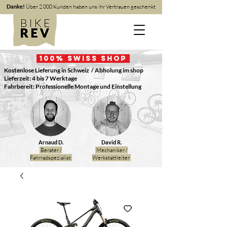
Danke!
Über 2 000 Kunden haben uns ihr Vertrauen geschenkt
100
% Swiss Shop
Kostenlose Lieferung in Schweiz
/ Abholung im shop
Lieferzeit: 4 bis 7 Werktage
Fahrbereit: Professionelle Montage und Einstellung
Arnaud D.
David R.
Berater /
Mechaniker /
Fahrradspezialist
Werkstattleiter