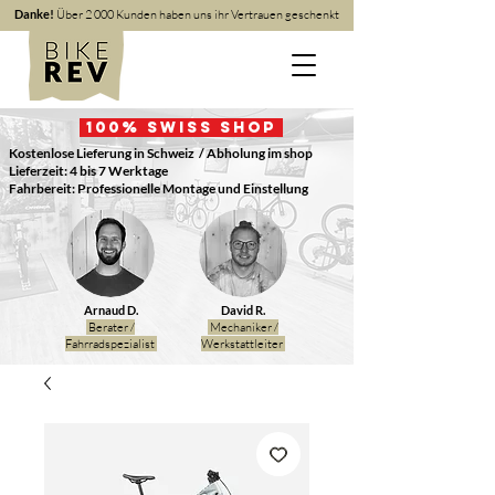
Danke!
Über 2 000 Kunden haben uns ihr Vertrauen geschenkt
100
% Swiss Shop
Kostenlose Lieferung in Schweiz
/ Abholung im shop
Lieferzeit: 4 bis 7 Werktage
Fahrbereit: Professionelle Montage und Einstellung
Arnaud D.
David R.
Berater /
Mechaniker /
Fahrradspezialist
Werkstattleiter