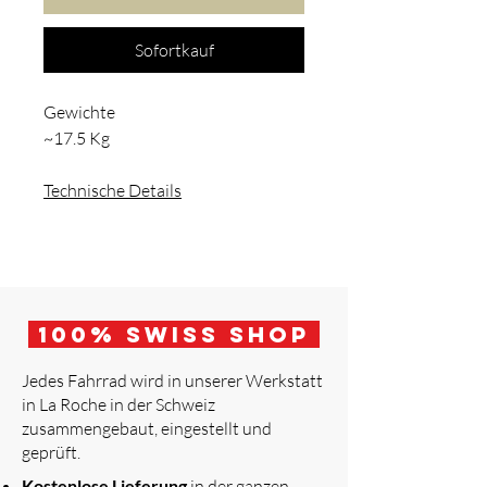
Sofortkauf
Gewichte
~17.5 Kg
Technische Details
100
% Swiss Shop
Jedes Fahrrad wird in unserer Werkstatt
in La Roche in der Schweiz
zusammengebaut, eingestellt und
geprüft.
​
Kostenlose Lieferung
in der ganzen