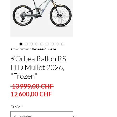
Artikelnummer: 8434446103414
⚡Orbea Rallon RS-
LTD Mullet 2026,
"Frozen"
Standardpreis
 13 999,00 CHF 
Sale-
12 600,00 CHF
Preis
Größe
*