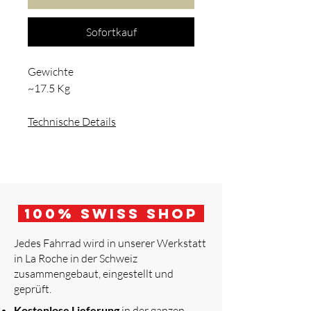
Sofortkauf
Gewichte
~17.5 Kg
Technische Details
100
% Swiss Shop
Jedes Fahrrad wird in unserer Werkstatt
in La Roche in der Schweiz
zusammengebaut, eingestellt und
geprüft.
​
Kostenlose Lieferung
in der ganzen