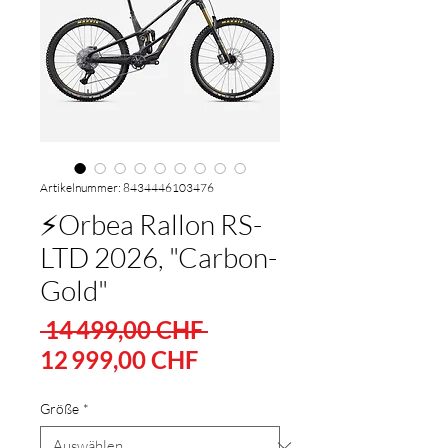
Artikelnummer: 8434446103476
⚡Orbea Rallon RS-
LTD 2026, "Carbon-
Gold"
Standardpreis
 14 499,00 CHF 
Sale-
12 999,00 CHF
Preis
Größe
*