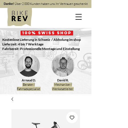
Danke!
Über 2 000 Kunden haben uns ihr Vertrauen geschenkt
100
% Swiss Shop
Kostenlose Lieferung in Schweiz
/ Abholung im shop
Lieferzeit: 4 bis 7 Werktage
Fahrbereit: Professionelle Montage und Einstellung
Arnaud D.
David R.
Berater /
Mechaniker /
Fahrradspezialist
Werkstattleiter