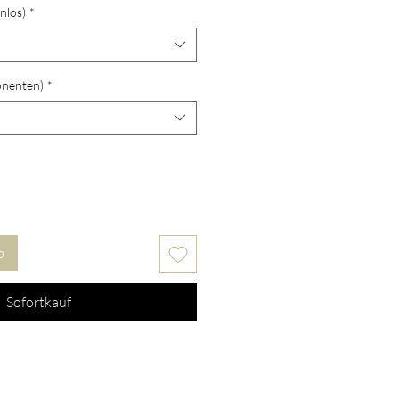
nlos)
*
onenten)
*
b
Sofortkauf