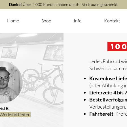
Danke!
Über 2 000 Kunden haben uns ihr Vertrauen geschenkt
Home
Shop
Info
Kontakt
m
10
Jedes Fahrrad wir
Schweiz zusammen
​
Kostenlose Lief
(oder Abholung i
Lieferzeit: 4 bis
Bestellverfolgu
Vorbestellungen.
id R.
Fahrbereit
: Prof
Werkstattleiter