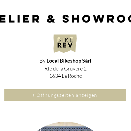
elier & showr
By
Local Bikeshop Sàrl
Rte de la Gruyère 2
1634 La Roche
+ Öffnungszeiten anzeigen