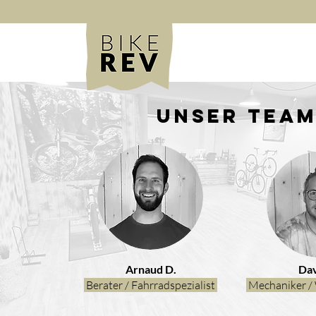
Unser Tea
Arnaud D.
Dav
Berater / Fahrradspezialist
Mechaniker / 