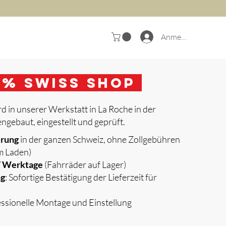
Anmelden
0
% Swiss Shop
d in unserer Werkstatt in La Roche in der
gebaut, eingestellt und geprüft.
erung
in der ganzen Schweiz, ohne Zollgebühren
m Laden)
 7 Werktage
(Fahrräder auf Lager)
ng
: Sofortige Bestätigung der Lieferzeit für
essionelle Montage und Einstellung