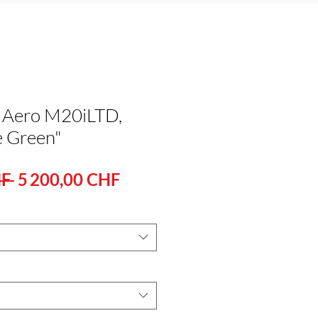
 Aero M20iLTD,
e Green"
Standardpreis
Sale-
F 
5 200,00 CHF
Preis