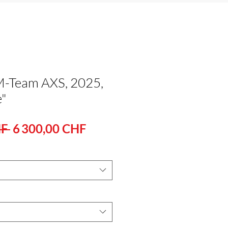
M-Team AXS, 2025,
e"
Standardpreis
Sale-
F 
6 300,00 CHF
Preis