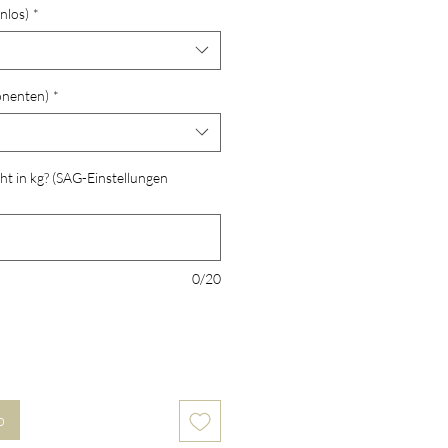
nlos)
*
onenten)
*
ht in kg? (SAG-Einstellungen
0/20
b