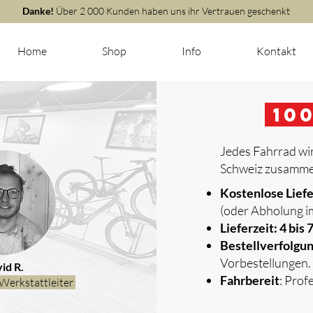
Danke!
Über 2 000 Kunden haben uns ihr Vertrauen geschenkt
Home
Shop
Info
Kontakt
m
10
Jedes Fahrrad wir
Schweiz zusammen
​
Kostenlose Lief
(oder Abholung i
Lieferzeit: 4 bis
Bestellverfolgu
Vorbestellungen.
id R.
Fahrbereit
: Prof
Werkstattleiter