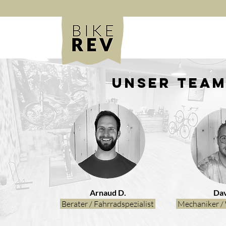
Unser Tea
Arnaud D.
Dav
Berater / Fahrradspezialist
Mechaniker / 