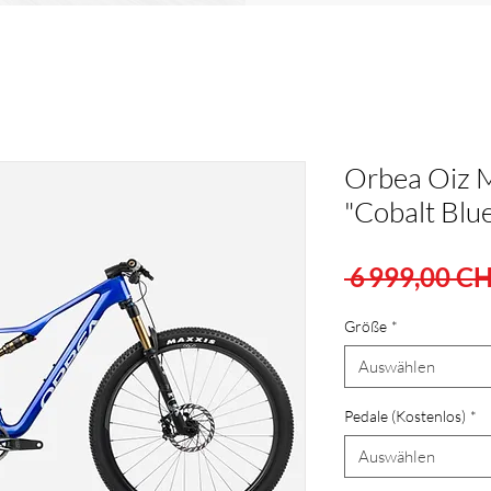
Orbea Oiz 
"Cobalt Blu
 6 999,00 CH
Größe
*
Auswählen
Pedale (Kostenlos)
*
Auswählen