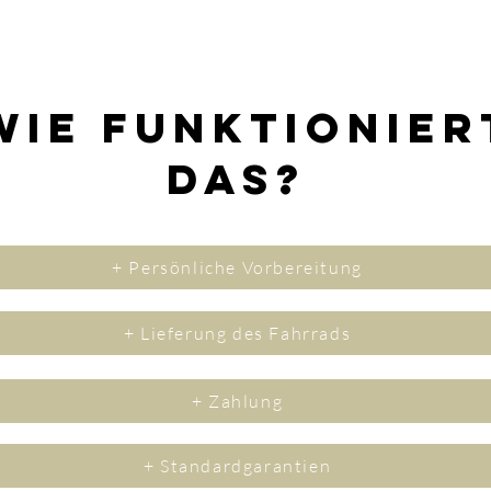
Wie funktionier
das?
+ Persönliche Vorbereitung
+ Lieferung des Fahrrads
+ Zahlung
+ Standardgarantien