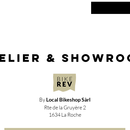
elier & showr
By
Local Bikeshop Sàrl
Rte de la Gruyère 2
1634 La Roche