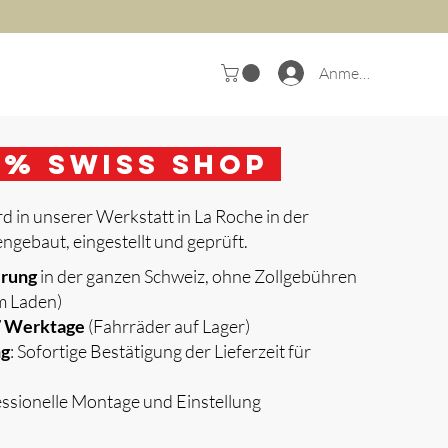
Anmelden
0
% Swiss Shop
d in unserer Werkstatt in La Roche in der
gebaut, eingestellt und geprüft.
erung
in der ganzen Schweiz, ohne Zollgebühren
m Laden)
 7 Werktage
(Fahrräder auf Lager)
ng
: Sofortige Bestätigung der Lieferzeit für
essionelle Montage und Einstellung