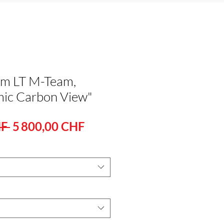
m LT M-Team,
mic Carbon View"
Standardpreis
Sale-
F 
5 800,00 CHF
Preis