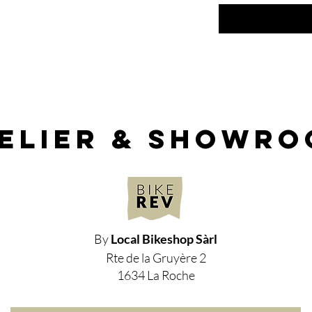
elier & showr
By
Local Bikeshop Sàrl
Rte de la Gruyère 2
1634 La Roche