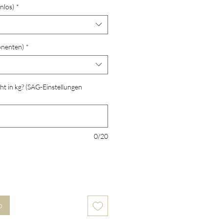
nlos)
*
onenten)
*
ht in kg? (SAG-Einstellungen
0/20
b