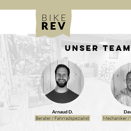
Unser Tea
Arnaud D.
Dav
Berater / Fahrradspezialist
Mechaniker / 