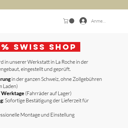
Anmelden
0
% Swiss Shop
d in unserer Werkstatt in La Roche in der
gebaut, eingestellt und geprüft.
erung
in der ganzen Schweiz, ohne Zollgebühren
m Laden)
 7 Werktage
(Fahrräder auf Lager)
ng
: Sofortige Bestätigung der Lieferzeit für
essionelle Montage und Einstellung