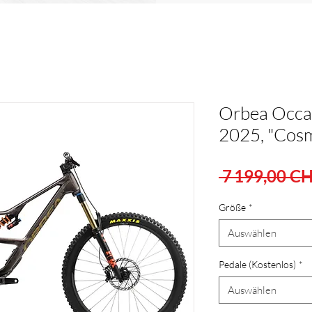
Orbea Occa
2025, "Cos
 7 199,00 CH
Größe
*
Auswählen
Pedale (Kostenlos)
*
Auswählen