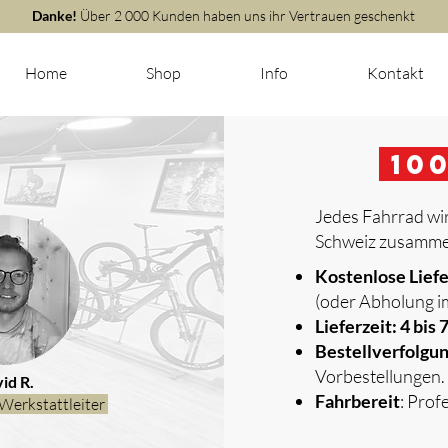
Danke!
Über 2 000 Kunden haben uns ihr Vertrauen geschenkt
Home
Shop
Info
Kontakt
m
10
Jedes Fahrrad wir
Schweiz zusammen
​
Kostenlose Lief
(oder Abholung i
Lieferzeit: 4 bis
Bestellverfolgu
Vorbestellungen.
id R.
Fahrbereit
: Prof
Werkstattleiter