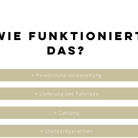
Wie funktionier
das?
+ Persönliche Vorbereitung
+ Lieferung des Fahrrads
+ Zahlung
+ Standardgarantien