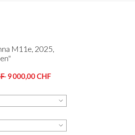
na M11e, 2025,
een"
Standardpreis
Sale-
F 
9 000,00 CHF
Preis