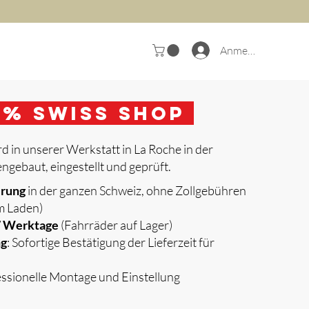
Anmelden
0
% Swiss Shop
d in unserer Werkstatt in La Roche in der
gebaut, eingestellt und geprüft.
erung
in der ganzen Schweiz, ohne Zollgebühren
m Laden)
 7 Werktage
(Fahrräder auf Lager)
ng
: Sofortige Bestätigung der Lieferzeit für
essionelle Montage und Einstellung