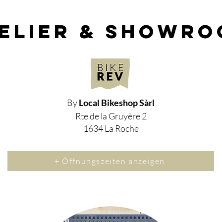
elier & showr
By
Local Bikeshop Sàrl
Rte de la Gruyère 2
1634 La Roche
+ Öffnungszeiten anzeigen