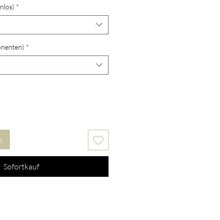
nlos)
*
onenten)
*
b
Sofortkauf