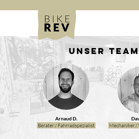
Unser Tea
Arnaud D.
Dav
Berater / Fahrradspezialist
Mechaniker / 