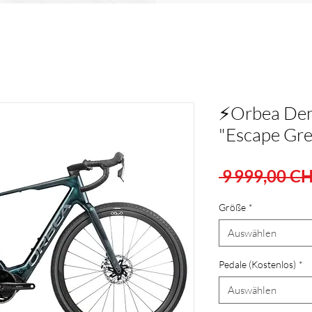
⚡Orbea Den
"Escape Gr
 9 999,00 CH
Größe
*
Auswählen
Pedale (Kostenlos)
*
Auswählen