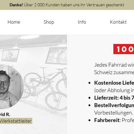
Danke!
Über 2 000 Kunden haben uns ihr Vertrauen geschenkt
Home
Shop
Info
Kontakt
m
10
Jedes Fahrrad wir
Schweiz zusammen
​
Kostenlose Lief
(oder Abholung i
Lieferzeit: 4 bis
Bestellverfolgu
Vorbestellungen.
id R.
Fahrbereit
: Prof
Werkstattleiter