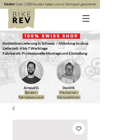
Danke!
Über 2 000 Kunden haben uns ihr Vertrauen geschenkt
100
% Swiss Shop
Kostenlose Lieferung in Schweiz
/ Abholung im shop
Lieferzeit: 4 bis 7 Werktage
Fahrbereit: Professionelle Montage und Einstellung
Arnaud D.
David R.
Berater /
Mechaniker /
Fahrradspezialist
Werkstattleiter