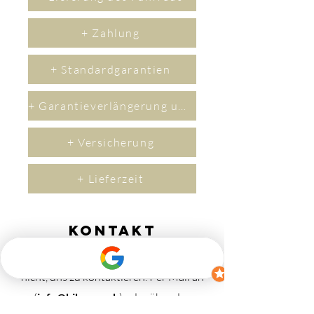
+ Zahlung
+ Standardgarantien
+ Garantieverlängerung um 2 Jahre
+ Versicherung
+ Lieferzeit
Kontakt
Wenn Sie Fragen haben, zögern Sie bitte
nicht, uns zu kontaktieren.
​Per M
ail an
(
info@bikerev.ch
)
oder über das