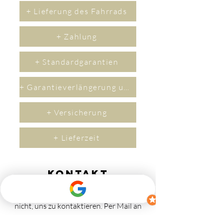
+ Lieferung des Fahrrads
+ Zahlung
+ Standardgarantien
+ Garantieverlängerung um 2 Jahre
+ Versicherung
+ Lieferzeit
Kontakt
Wenn Sie Fragen haben, zögern Sie bitte
nicht, uns zu kontaktieren.
​Per M
ail an