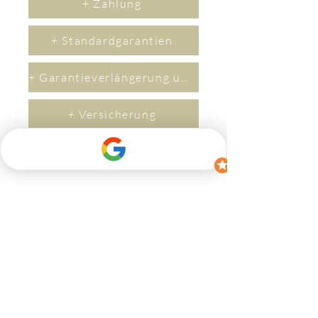
+ Zahlung
+ Standardgarantien
+ Garantieverlängerung um 2 Jahre
+ Versicherung
+ Lieferzeit
Kontakt
Wenn Sie Fragen haben, zögern Sie bitte
nicht, uns zu kontaktieren.
​Per M
ail an
(
info@bikerev.ch
)
oder über das
Kontaktformular: