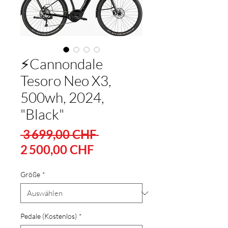
⚡Cannondale
Tesoro Neo X3,
500wh, 2024,
"Black"
Standardpreis
 3 699,00 CHF 
Sale-
2 500,00 CHF
Preis
Größe
*
Pedale (Kostenlos)
*