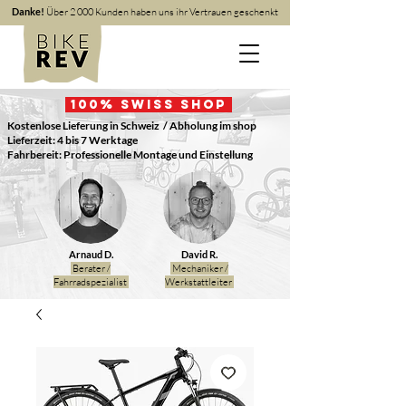
Danke!
Über 2 000 Kunden haben uns ihr Vertrauen geschenkt
100
% Swiss Shop
Kostenlose Lieferung in Schweiz
/ Abholung im shop
Lieferzeit: 4 bis 7 Werktage
Fahrbereit: Professionelle Montage und Einstellung
Arnaud D.
David R.
Berater /
Mechaniker /
Fahrradspezialist
Werkstattleiter