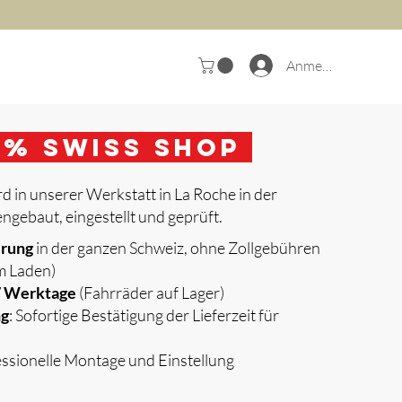
Anmelden
0
% Swiss Shop
d in unserer Werkstatt in La Roche in der
gebaut, eingestellt und geprüft.
erung
in der ganzen Schweiz, ohne Zollgebühren
m Laden)
 7 Werktage
(Fahrräder auf Lager)
ng
: Sofortige Bestätigung der Lieferzeit für
essionelle Montage und Einstellung