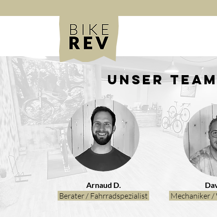
Unser Tea
Arnaud D.
Dav
Berater / Fahrradspezialist
Mechaniker / 