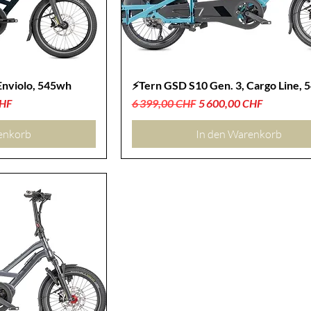
Enviolo, 545wh
⚡Tern GSD S10 Gen. 3, Cargo Line,
Standardpreis
Sale-Preis
CHF
6 399,00 CHF
5 600,00 CHF
enkorb
In den Warenkorb