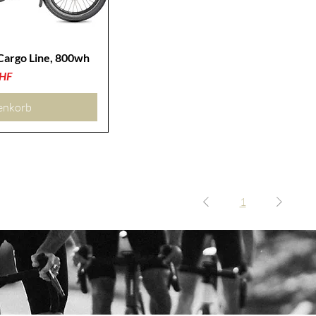
Cargo Line, 800wh
CHF
enkorb
1