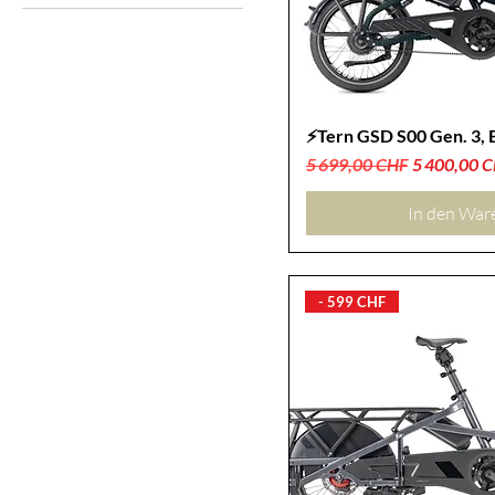
2026
2025
⚡Tern GSD S00 Gen. 3, 
Standardpreis
Sale-Preis
5 699,00 CHF
5 400,00 
In den War
- 599 CHF