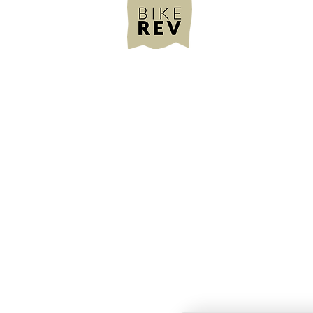
By Local Bikeshop Sàrl
Rte de la Gruyère 2
1634 La Roche
info@bikerev.ch
(DE/FR/EN)
+41 79 282 53 64
(Nur Whatsapp) (DE
+41 26 413 50 44
(Dienstag bis Freitag
​Support:
Technische Datenblätter