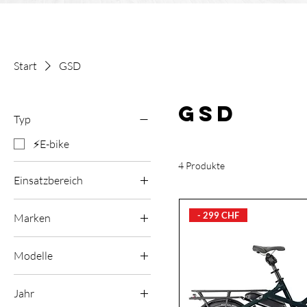
Start
GSD
GSD
Typ
⚡E-bike
4 Produkte
Einsatzbereich
City / Trekking
- 299 CHF
Marken
Tern
Modelle
GSD
Jahr