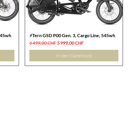
 545wh
⚡Tern GSD P00 Gen. 3, Cargo Line, 545wh
Standardpreis
Sale-Preis
6 499,00 CHF
5 999,00 CHF
In den Warenkorb