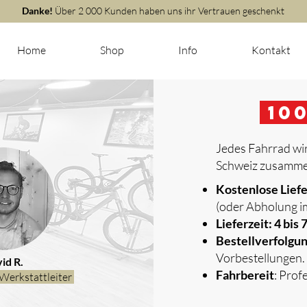
Danke!
Über 2 000 Kunden haben uns ihr Vertrauen geschenkt
Home
Shop
Info
Kontakt
m
10
Jedes Fahrrad wir
Schweiz zusammen
​
Kostenlose Lief
(oder Abholung i
Lieferzeit: 4 bis
Bestellverfolgu
Vorbestellungen.
id R.
Fahrbereit
: Prof
Werkstattleiter